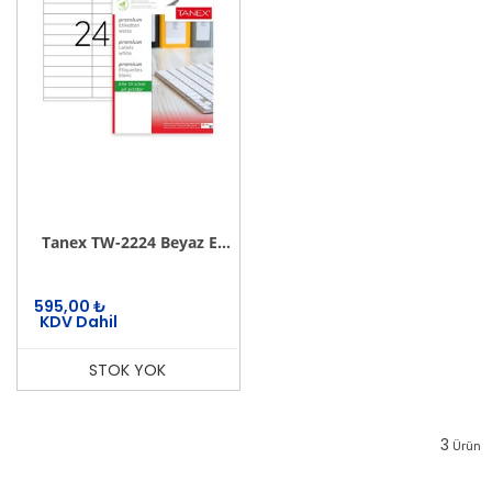
Tanex TW-2224 Beyaz Etiket 105 mm x 23 mm
595,00
₺
KDV Dahil
STOK YOK
3
Ürün