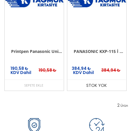
Printpen Panasonic Universal (Kx-P1150) Şerit
PANASONIC KXP-115 İ ORJİNAL ŞERİT
190,58
₺
384,94
₺
190,58
₺
384,94
₺
KDV Dahil
KDV Dahil
STOK YOK
SEPETE EKLE
2
Ürün