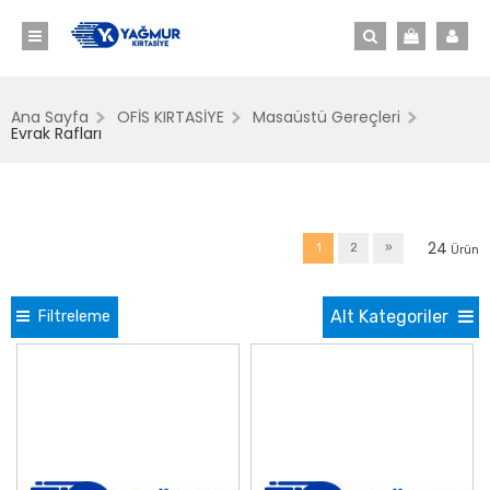
Ana Sayfa
OFİS KIRTASİYE
Masaüstü Gereçleri
Evrak Rafları
24
1
2
»
Ürün
Alt Kategoriler
Filtreleme