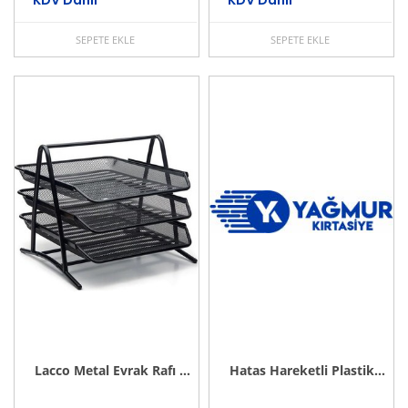
KDV Dahil
KDV Dahil
SEPETE EKLE
SEPETE EKLE
Lacco Metal Evrak Rafı - 3'lü - Siyah
Hatas Hareketli Plastik Evrak Rafı 3 Lü