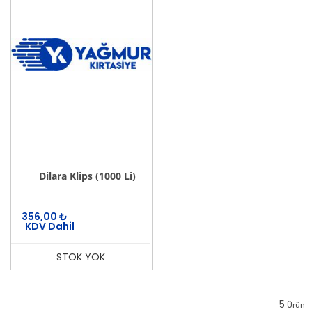
Dilara Klips (1000 Li)
356,00
₺
KDV Dahil
STOK YOK
5
Ürün