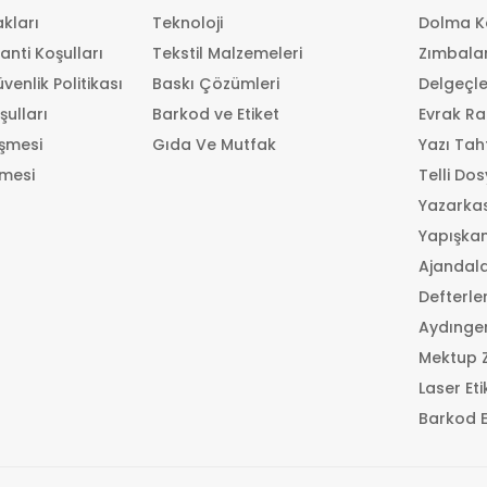
kları
Teknoloji
Dolma K
anti Koşulları
Tekstil Malzemeleri
Zımbala
üvenlik Politikası
Baskı Çözümleri
Delgeçle
şulları
Barkod ve Etiket
Evrak Ra
eşmesi
Gıda Ve Mutfak
Yazı Tah
şmesi
Telli Do
Yazarkas
Yapışkan
Ajandal
Defterle
Aydınger
Mektup Z
Laser Eti
Barkod Et