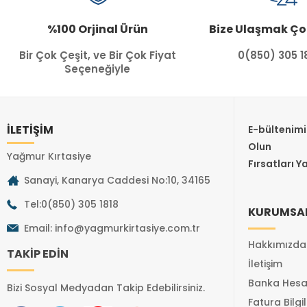
%100 Orjinal Ürün
Bize Ulaşmak Ço
Bir Çok Çeşit, ve Bir Çok Fiyat
0(850) 305 1
Seçeneğiyle
İLETİŞİM
E-bültenim
Olun
Yağmur Kırtasiye
Fırsatları Y
Sanayi, Kanarya Caddesi No:10, 34165
Tel:0(850) 305 1818
KURUMSA
Email:
info@yagmurkirtasiye.com.tr
Hakkımızda
TAKİP EDİN
İletişim
Banka Hesa
Bizi Sosyal Medyadan Takip Edebilirsiniz.
Fatura Bilgil