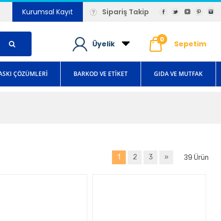
Kurumsal Kayıt
Sipariş Takip
0
Üyelik
Sepetim
ASKI ÇÖZÜMLERİ
BARKOD VE ETİKET
GIDA VE MUTFAK
39
1
2
3
»
Ürün