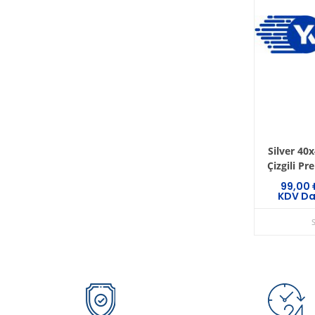
Silver 40
Çizgili P
99,00
KDV Da