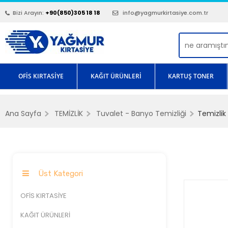
Bizi Arayın:
+90(850)305 18 18
info@yagmurkirtasiye.com.tr
OFİS KIRTASİYE
KAĞIT ÜRÜNLERİ
KARTUŞ TONER
Ana Sayfa
TEMİZLİK
Tuvalet - Banyo Temizliği
Temizlik 
Üst Kategori
OFİS KIRTASİYE
KAĞIT ÜRÜNLERİ