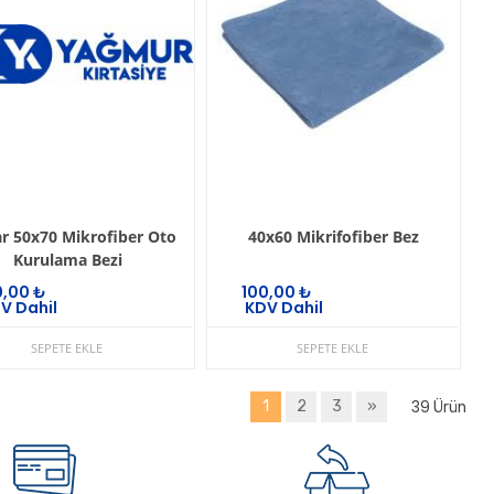
ar 50x70 Mikrofiber Oto
40x60 Mikrifofiber Bez
Kurulama Bezi
0,00
₺
100,00
₺
V Dahil
KDV Dahil
SEPETE EKLE
SEPETE EKLE
39
1
2
3
»
Ürün