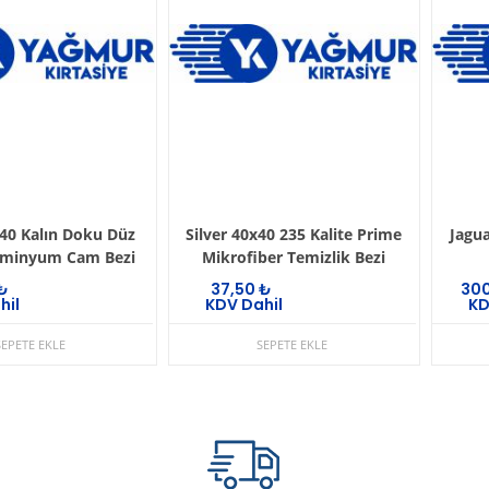
x40 Kalın Doku Düz
Silver 40x40 235 Kalite Prime
Jagu
reminyum Cam Bezi
Mikrofiber Temizlik Bezi
₺
37,50
₺
30
hil
KDV Dahil
KD
SEPETE EKLE
SEPETE EKLE