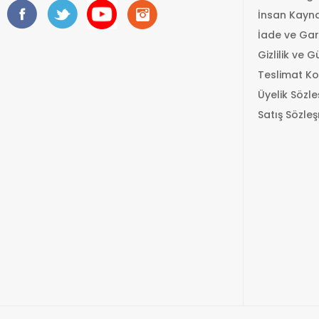
İnsan Kayna
İade ve Gar
Gizlilik ve G
Teslimat Ko
Üyelik Sözl
Satış Sözle