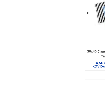
30x40 Çizgi
Te
14,50
KDV Da