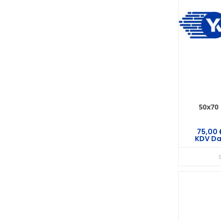
50x70 
75,00
KDV Da