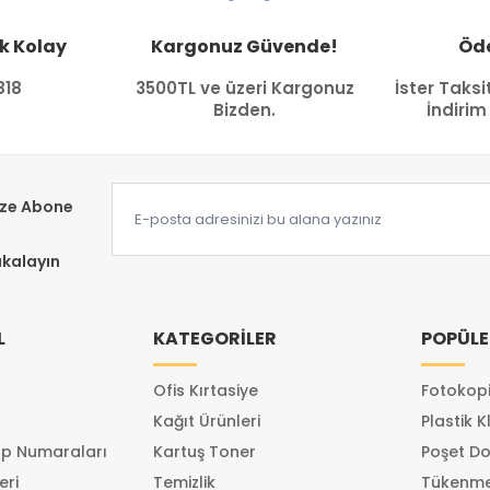
k Kolay
Kargonuz Güvende!
Öde
818
3500TL ve üzeri Kargonuz
İster Taksi
Bizden.
İndirim
ize Abone
akalayın
L
KATEGORİLER
POPÜLE
Ofis Kırtasiye
Fotokopi
Kağıt Ürünleri
Plastik K
p Numaraları
Kartuş Toner
Poşet Do
eri
Temizlik
Tükenme