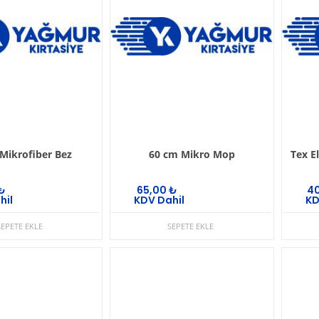
Mikrofiber Bez
60 cm Mikro Mop
Tex E
₺
65,00
₺
4
hil
KDV Dahil
KD
SEPETE EKLE
SEPETE EKLE