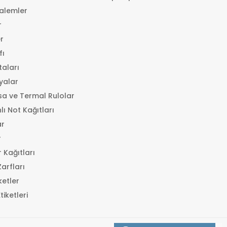
alemler
r
r
fı
taları
syalar
a ve Termal Rulolar
lı Not Kağıtları
ar
r
 Kağıtları
arfları
ketler
iketleri