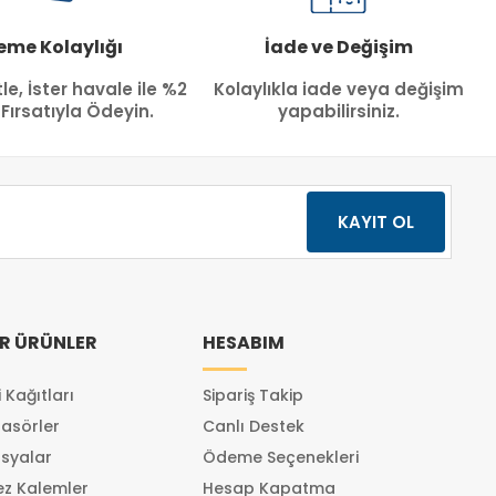
me Kolaylığı
İade ve Değişim
tle, İster havale ile %2
Kolaylıkla iade veya değişim
 Fırsatıyla Ödeyin.
yapabilirsiniz.
R ÜRÜNLER
HESABIM
 Kağıtları
Sipariş Takip
lasörler
Canlı Destek
syalar
Ödeme Seçenekleri
z Kalemler
Hesap Kapatma