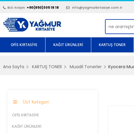
Bizi Arayın:
+90(850)305 18 18
info@yagmurkirtasiye.com.tr
OFİS KIRTASİYE
KAĞIT ÜRÜNLERİ
KARTUŞ TONER
Ana Sayfa
KARTUŞ TONER
Muadil Tonerler
Kyocera Mua
Üst Kategori
OFİS KIRTASİYE
KAĞIT ÜRÜNLERİ