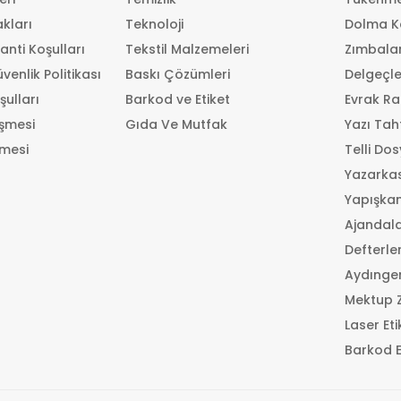
kları
Teknoloji
Dolma K
anti Koşulları
Tekstil Malzemeleri
Zımbala
üvenlik Politikası
Baskı Çözümleri
Delgeçle
şulları
Barkod ve Etiket
Evrak Ra
eşmesi
Gıda Ve Mutfak
Yazı Tah
şmesi
Telli Do
Yazarkas
Yapışkan
Ajandal
Defterle
Aydınger
Mektup Z
Laser Eti
Barkod Et