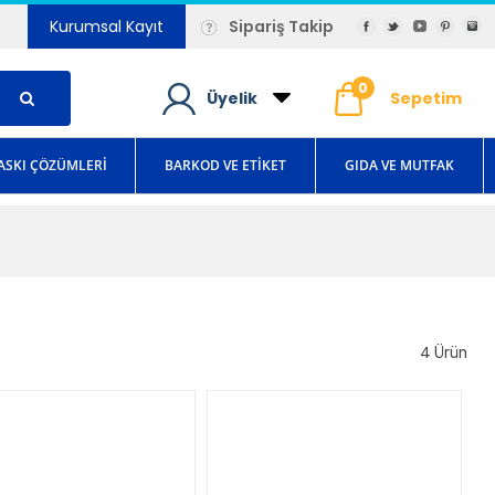
Kurumsal Kayıt
Sipariş Takip
0
Üyelik
Sepetim
ASKI ÇÖZÜMLERİ
BARKOD VE ETİKET
GIDA VE MUTFAK
4
Ürün