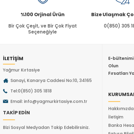
%100 Orjinal Ürün
Bize Ulaşmak Ço
Bir Çok Çeşit, ve Bir Çok Fiyat
0(850) 305 1
Seçeneğiyle
İLETİŞİM
E-bültenim
Olun
Yağmur Kırtasiye
Fırsatları Y
Sanayi, Kanarya Caddesi No:10, 34165
Tel:0(850) 305 1818
KURUMSA
Email:
info@yagmurkirtasiye.com.tr
Hakkımızda
TAKİP EDİN
İletişim
Banka Hesa
Bizi Sosyal Medyadan Takip Edebilirsiniz.
Fatura Bilgil