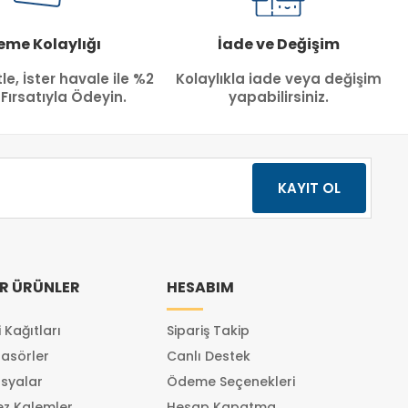
me Kolaylığı
İade ve Değişim
tle, İster havale ile %2
Kolaylıkla iade veya değişim
 Fırsatıyla Ödeyin.
yapabilirsiniz.
R ÜRÜNLER
HESABIM
 Kağıtları
Sipariş Takip
lasörler
Canlı Destek
syalar
Ödeme Seçenekleri
z Kalemler
Hesap Kapatma