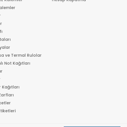
alemler
r
r
fı
taları
syalar
a ve Termal Rulolar
lı Not Kağıtları
ar
r
 Kağıtları
arfları
ketler
iketleri