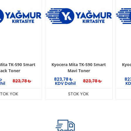
Mita TK-590 Smart
Kyocera Mita TK-590 Smart
Kyoc
lack Toner
Mavi Toner
₺
823,78
₺
82
823,78
₺
823,78
₺
hil
KDV Dahil
KD
STOK YOK
STOK YOK