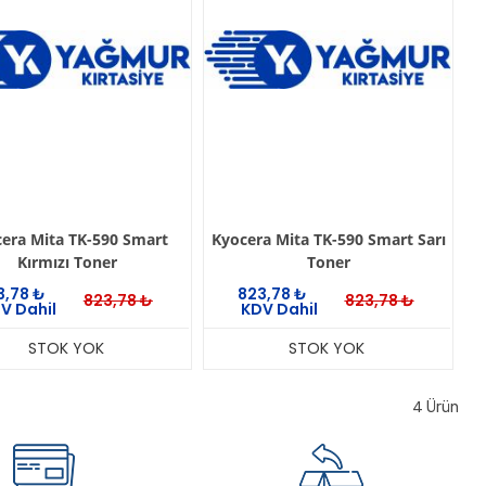
era Mita TK-590 Smart
Kyocera Mita TK-590 Smart Sarı
Kırmızı Toner
Toner
3,78
₺
823,78
₺
823,78
₺
823,78
₺
V Dahil
KDV Dahil
STOK YOK
STOK YOK
4
Ürün