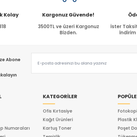
k Kolay
Kargonuz Güvende!
Öde
818
3500TL ve üzeri Kargonuz
İster Taksi
Bizden.
İndirim
ize Abone
akalayın
L
KATEGORİLER
POPÜLE
Ofis Kırtasiye
Fotokopi
Kağıt Ürünleri
Plastik K
p Numaraları
Kartuş Toner
Poşet Do
eri
Temizlik
Tükenme