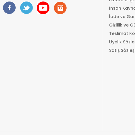
İnsan Kayna
İade ve Gar
Gizlilik ve G
Teslimat Ko
Üyelik Sözl
Satış Sözle